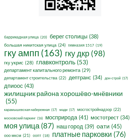
берег столицы
(38)
баррикадная улица
(20)
большая никитская улица
(24)
гимназия 1517
(19)
гку ампп
(163)
гку дкр
(98)
главконтроль
(53)
гку укрис
(28)
департамент капитального ремонта
(29)
дептранс
(34)
департамент строительства
(22)
дон-строй
(17)
дпиоос
(43)
жилищник района хорошёво-мнёвники
(55)
мосгостройнадзор
(22)
карамышевская набережная
(17)
мади
(17)
мосприрода
(41)
мостотрест
(34)
московский паркинг
(16)
моя улица
(87)
оати
(45)
наш город
(39)
платные парковки
(76)
ооо мксм
(21)
оопт
(18)