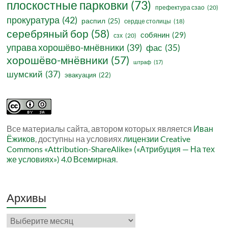
плоскостные парковки
(73)
префектура сзао
(20)
прокуратура
(42)
распил
(25)
сердце столицы
(18)
серебряный бор
(58)
собянин
(29)
сзх
(20)
управа хорошёво-мнёвники
(39)
фас
(35)
хорошёво-мнёвники
(57)
штраф
(17)
шумский
(37)
эвакуация
(22)
Все материалы сайта, автором которых является
Иван
Ёжиков
, доступны на условиях
лицензии Creative
Commons «Attribution-ShareAlike» («Атрибуция — На тех
же условиях») 4.0 Всемирная
.
Архивы
Архивы