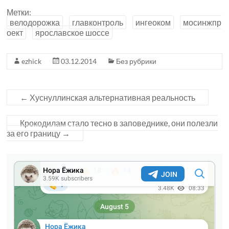
Метки:
велодорожка
главконтроль
ингеоком
мосинжпр
оект
ярославское шоссе
ezhick
03.12.2014
Без рубрики
←
Хуснуллинская альтернативная реальность
Крокодилам стало тесно в заповеднике, они полезли
за его границу
→