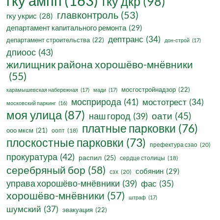
гку ампп
(163)
гку дкр
(98)
главконтроль
(53)
гку укрис
(28)
департамент капитального ремонта
(29)
дептранс
(34)
департамент строительства
(22)
дон-строй
(17)
дпиоос
(43)
жилищник района хорошёво-мнёвники
(55)
мосгостройнадзор
(22)
карамышевская набережная
(17)
мади
(17)
мосприрода
(41)
мостотрест
(34)
московский паркинг
(16)
моя улица
(87)
оати
(45)
наш город
(39)
платные парковки
(76)
ооо мксм
(21)
оопт
(18)
плоскостные парковки
(73)
префектура сзао
(20)
прокуратура
(42)
распил
(25)
сердце столицы
(18)
серебряный бор
(58)
собянин
(29)
сзх
(20)
управа хорошёво-мнёвники
(39)
фас
(35)
хорошёво-мнёвники
(57)
штраф
(17)
шумский
(37)
эвакуация
(22)