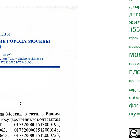
депар
дпи
жил
(55
карам
москов
мо
ооо м
пл
префе
сердц
собя
фас
шум