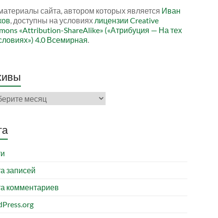
материалы сайта, автором которых является
Иван
ков
, доступны на условиях
лицензии Creative
ons «Attribution-ShareAlike» («Атрибуция — На тех
словиях») 4.0 Всемирная
.
хивы
ивы
та
ти
а записей
а комментариев
Press.org