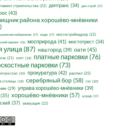
дептранс
(34)
тамент строительства
(22)
дон-строй
(17)
оос
(43)
ищник района хорошёво-мнёвники
)
мосгостройнадзор
(22)
ышевская набережная
(17)
мади
(17)
мосприрода
(41)
мостотрест
(34)
ский паркинг
(16)
я улица
(87)
оати
(45)
наш город
(39)
платные парковки
(76)
ксм
(21)
оопт
(18)
оскостные парковки
(73)
прокуратура
(42)
распил
(25)
ктура сзао
(20)
серебряный бор
(58)
сзх
(20)
е столицы
(18)
управа хорошёво-мнёвники
(39)
нин
(29)
хорошёво-мнёвники
(57)
(35)
штраф
(17)
ский
(37)
эвакуация
(22)