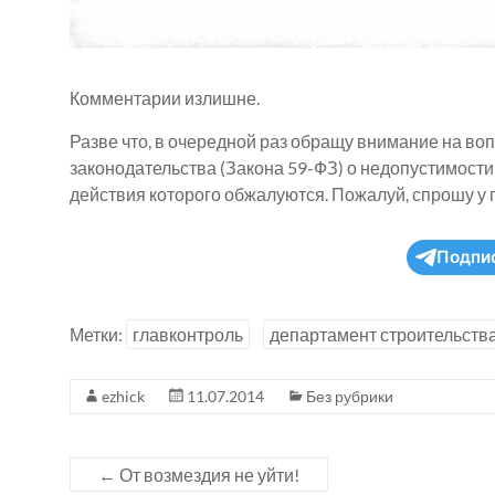
Комментарии излишне.
Разве что, в очередной раз обращу внимание на 
законодательства (Закона 59-ФЗ) о недопустимост
действия которого обжалуются. Пожалуй, спрошу у п
Подпи
Метки:
главконтроль
департамент строительств
ezhick
11.07.2014
Без рубрики
←
От возмездия не уйти!