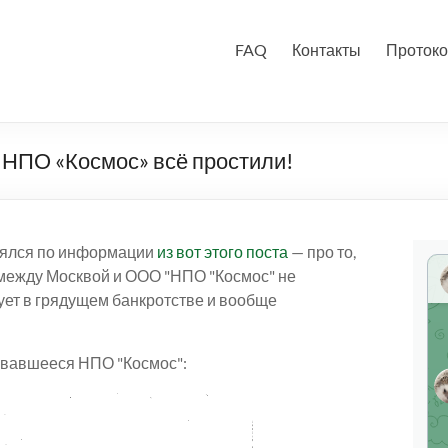
FAQ
Контакты
Протоко
НПО «Космос» всё простили!
лялся по информации
из вот этого поста
— про то,
 между Москвой и ООО "НПО "Космос" не
ет в грядущем банкротстве и вообще
овавшееся НПО "Космос":