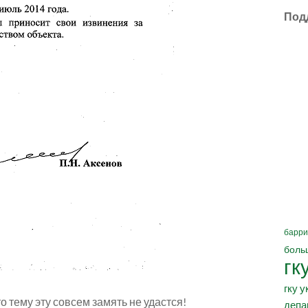
Под
барри
боль
гк
гку у
то тему эту совсем замять не удастся!
депа