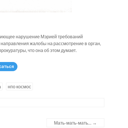
вопиющее нарушение Мэрией требований
и направления жалобы на рассмотрение в орган,
рокуратуры, что она об этом думает.
саться
а
нпо космос
Мать-мать-мать…
→