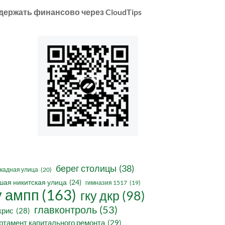
держать финансово через CloudTips
берег столицы
(38)
кадная улица
(20)
шая никитская улица
(24)
гимназия 1517
(19)
у ампп
(163)
гку дкр
(98)
главконтроль
(53)
крис
(28)
ртамент капитального ремонта
(29)