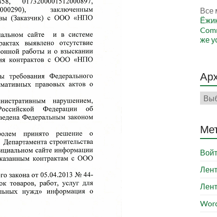
Все 
Ёжи
Comm
же у
Ар
Арх
Ме
Вой
Лент
Лент
Word