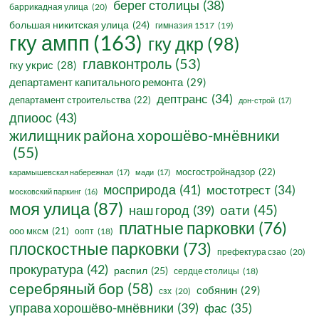
берег столицы
(38)
баррикадная улица
(20)
большая никитская улица
(24)
гимназия 1517
(19)
гку ампп
(163)
гку дкр
(98)
главконтроль
(53)
гку укрис
(28)
департамент капитального ремонта
(29)
дептранс
(34)
департамент строительства
(22)
дон-строй
(17)
дпиоос
(43)
жилищник района хорошёво-мнёвники
(55)
мосгостройнадзор
(22)
карамышевская набережная
(17)
мади
(17)
мосприрода
(41)
мостотрест
(34)
московский паркинг
(16)
моя улица
(87)
оати
(45)
наш город
(39)
платные парковки
(76)
ооо мксм
(21)
оопт
(18)
плоскостные парковки
(73)
префектура сзао
(20)
прокуратура
(42)
распил
(25)
сердце столицы
(18)
серебряный бор
(58)
собянин
(29)
сзх
(20)
управа хорошёво-мнёвники
(39)
фас
(35)