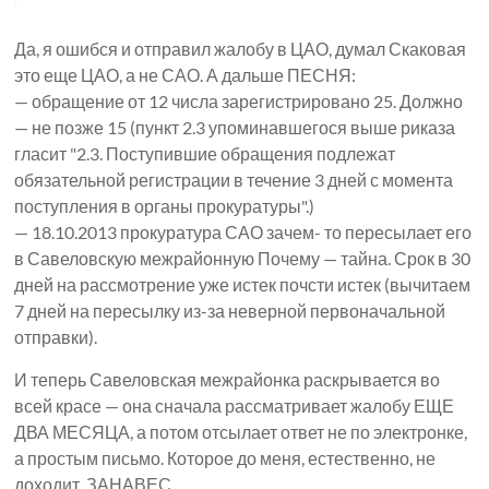
Да, я ошибся и отправил жалобу в ЦАО, думал Скаковая
это еще ЦАО, а не САО. А дальше ПЕСНЯ:
— обращение от 12 числа зарегистрировано 25. Должно
— не позже 15 (пункт 2.3 упоминавшегося выше риказа
гласит "
2.3. Поступившие обращения подлежат
обязательной регистрации в течение 3 дней с момента
поступления в органы прокуратуры
".)
— 18.10.2013 прокуратура САО зачем- то пересылает его
в Савеловскую межрайонную Почему — тайна. Срок в 30
дней на рассмотрение уже истек почсти истек (вычитаем
7 дней на пересылку из-за неверной первоначальной
отправки).
И теперь Савеловская межрайонка раскрывается во
всей красе — она сначала рассматривает жалобу ЕЩЕ
ДВА МЕСЯЦА, а потом отсылает ответ не по электронке,
а простым письмо. Которое до меня, естественно, не
доходит. ЗАНАВЕС.