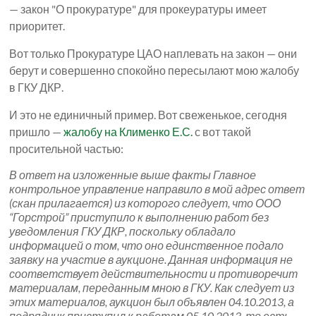
— закон "О прокуратуре" для прокеуратуры имеет
приоритет.
Вот только Прокуратуре ЦАО наплевать на закон — они
берут и совершенно спокойно пересылают мою жалобу
в ГКУ ДКР.
И это не единичный пример. Вот свеженькое, сегодня
пришло —
жалобу на Клименко Е.С.
с вот такой
просительной частью:
В ответ на изложенные выше факты Главное
контрольное управление направило в мой адрес ответ
(скан прилагается) из которого следует, что ООО
“Горстрой” приступило к выполнению работ без
уведомления ГКУ ДКР, поскольку обладало
информацией о том, что оно единственное подало
заявку на участие в аукционе. Данная информация не
соответствует действительности и противоречит
материалам, переданным мною в ГКУ. Как следует из
этих материалов, аукцион был объявлен 04.10.2013, а
подрядчик приступил к работам 05.10.2013, то есть