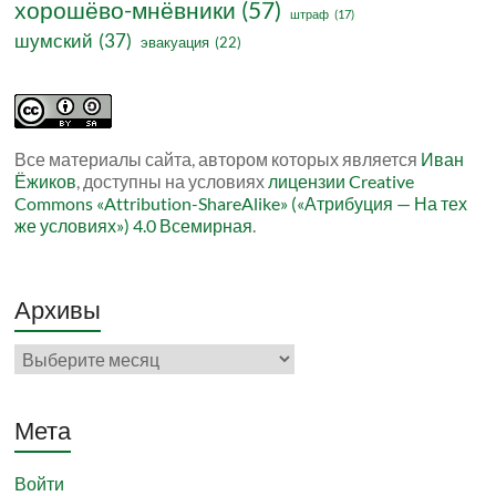
хорошёво-мнёвники
(57)
штраф
(17)
шумский
(37)
эвакуация
(22)
Все материалы сайта, автором которых является
Иван
Ёжиков
, доступны на условиях
лицензии Creative
Commons «Attribution-ShareAlike» («Атрибуция — На тех
же условиях») 4.0 Всемирная
.
Архивы
Архивы
Мета
Войти