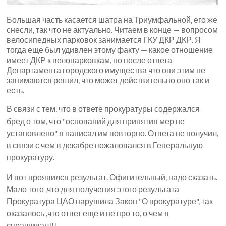
Большая часть касается шатра на Триумфальной, его же
снесли, так что не актуально. Читаем в конце — вопросом
велосипедных парковок занимается ГКУ ДКР ДКР. Я
тогда еще был удивлен этому факту — какое отношение
имеет ДКР к велопарковкам, но после ответа
Департамента городского имущества что они этим не
занимаются решил, что может действительно оно так и
есть.
В связи с тем, что в ответе прокуратуры содержался
бред о том, что "оснований для принятия мер не
установлено" я написал им повторно. Ответа не получил,
в связи с чем в декабре пожаловался в Генеральную
прокуратуру.
И вот проявился результат. Офигительный, надо сказать.
Мало того ,что для получения этого результата
Прокуратура ЦАО нарушила Закон "О прокуратуре", так
оказалось ,что ответ еще и не про то, о чем я
спрашивал!!!