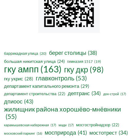
берег столицы
(38)
баррикадная улица
(20)
большая никитская улица
(24)
гимназия 1517
(19)
гку ампп
(163)
гку дкр
(98)
главконтроль
(53)
гку укрис
(28)
департамент капитального ремонта
(29)
дептранс
(34)
департамент строительства
(22)
дон-строй
(17)
дпиоос
(43)
жилищник района хорошёво-мнёвники
(55)
мосгостройнадзор
(22)
карамышевская набережная
(17)
мади
(17)
мосприрода
(41)
мостотрест
(34)
московский паркинг
(16)