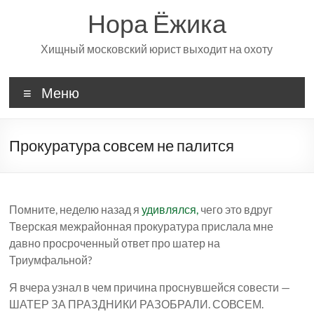
Перейти
Нора Ёжика
к
содержимому
Хищный московский юрист выходит на охоту
Меню
Прокуратура совсем не палится
Помните, неделю назад я
удивлялся,
чего это вдруг
Тверская межрайонная прокуратура прислала мне
давно просроченный ответ про шатер на
Триумфальной?
Я вчера узнал в чем причина проснувшейся совести —
ШАТЕР ЗА ПРАЗДНИКИ РАЗОБРАЛИ. СОВСЕМ.