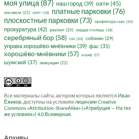
моя улица
(87)
оати
(45)
наш город
(39)
платные парковки
(76)
ооо мксм
(21)
оопт
(18)
плоскостные парковки
(73)
префектура сзао
(20)
прокуратура
(42)
распил
(25)
сердце столицы
(18)
серебряный бор
(58)
собянин
(29)
сзх
(20)
управа хорошёво-мнёвники
(39)
фас
(35)
хорошёво-мнёвники
(57)
штраф
(17)
шумский
(37)
эвакуация
(22)
Все материалы сайта, автором которых является
Иван
Ёжиков
, доступны на условиях
лицензии Creative
Commons «Attribution-ShareAlike» («Атрибуция — На тех
же условиях») 4.0 Всемирная
.
Архивы