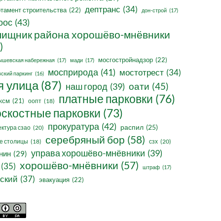
дептранс
(34)
тамент строительства
(22)
дон-строй
(17)
оос
(43)
ищник района хорошёво-мнёвники
)
мосгостройнадзор
(22)
ышевская набережная
(17)
мади
(17)
мосприрода
(41)
мостотрест
(34)
ский паркинг
(16)
я улица
(87)
оати
(45)
наш город
(39)
платные парковки
(76)
ксм
(21)
оопт
(18)
оскостные парковки
(73)
прокуратура
(42)
распил
(25)
ктура сзао
(20)
серебряный бор
(58)
сзх
(20)
е столицы
(18)
управа хорошёво-мнёвники
(39)
нин
(29)
хорошёво-мнёвники
(57)
(35)
штраф
(17)
ский
(37)
эвакуация
(22)