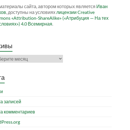
материалы сайта, автором которых является
Иван
ков
, доступны на условиях
лицензии Creative
ons «Attribution-ShareAlike» («Атрибуция — На тех
словиях») 4.0 Всемирная
.
хивы
ивы
та
ти
а записей
а комментариев
Press.org