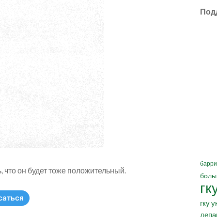
Под
барри
, что он будет тоже положительный.
боль
гк
саться
гку у
депа