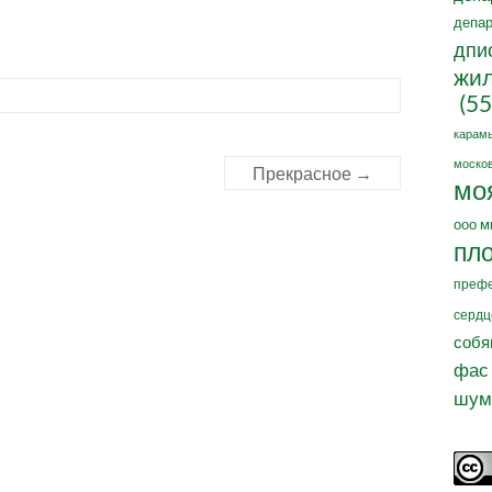
депар
дпи
жил
(55
карам
москов
Прекрасное
→
мо
ооо м
пл
префе
сердц
собя
фас
шум