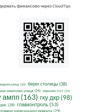
держать финансово через CloudTips
берег столицы
(38)
кадная улица
(20)
шая никитская улица
(24)
гимназия 1517
(19)
у ампп
(163)
гку дкр
(98)
главконтроль
(53)
крис
(28)
ртамент капитального ремонта
(29)