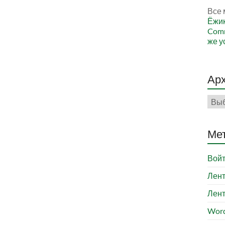
Все 
Ёжи
Comm
же у
Ар
Арх
Ме
Вой
Лент
Лент
Word