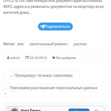
UPD2. В составе конкурсной документации выложены
ФИО, адреса и реквизиты документов на квартиру всех
жителей дома…
Подписаться
Метки:
жкх
капитальный ремонт
распил
ezhick
24.10.2013
Без рубрики
←
Прокурорус таганкус охренемус
Пресекаем разглашение персональных данных
→