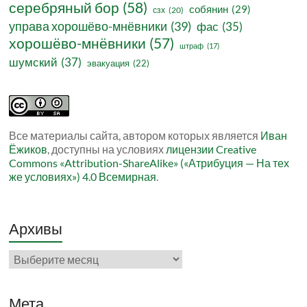
серебряный бор
(58)
собянин
(29)
сзх
(20)
управа хорошёво-мнёвники
(39)
фас
(35)
хорошёво-мнёвники
(57)
штраф
(17)
шумский
(37)
эвакуация
(22)
Все материалы сайта, автором которых является
Иван
Ёжиков
, доступны на условиях
лицензии Creative
Commons «Attribution-ShareAlike» («Атрибуция — На тех
же условиях») 4.0 Всемирная
.
Архивы
Архивы
Мета