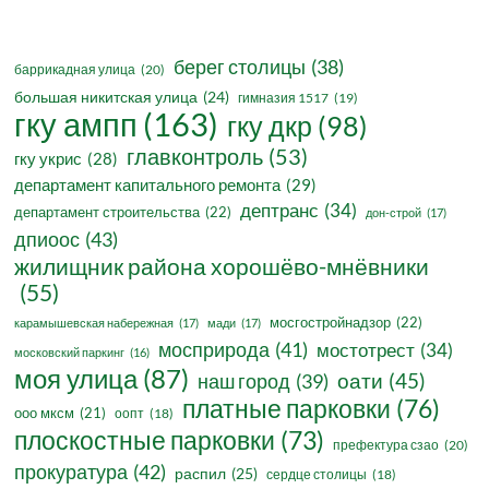
берег столицы
(38)
баррикадная улица
(20)
большая никитская улица
(24)
гимназия 1517
(19)
гку ампп
(163)
гку дкр
(98)
главконтроль
(53)
гку укрис
(28)
департамент капитального ремонта
(29)
дептранс
(34)
департамент строительства
(22)
дон-строй
(17)
дпиоос
(43)
жилищник района хорошёво-мнёвники
(55)
мосгостройнадзор
(22)
карамышевская набережная
(17)
мади
(17)
мосприрода
(41)
мостотрест
(34)
московский паркинг
(16)
моя улица
(87)
оати
(45)
наш город
(39)
платные парковки
(76)
ооо мксм
(21)
оопт
(18)
плоскостные парковки
(73)
префектура сзао
(20)
прокуратура
(42)
распил
(25)
сердце столицы
(18)