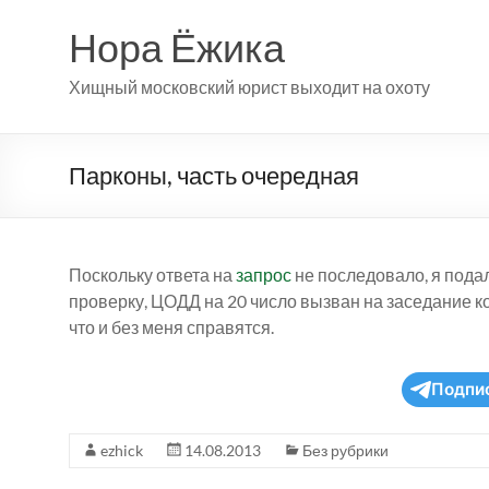
Перейти
к
Нора Ёжика
содержимому
Хищный московский юрист выходит на охоту
Парконы, часть очередная
Поскольку ответа на
запрос
не последовало, я пода
проверку, ЦОДД на 20 число вызван на заседание ко
что и без меня справятся.
Подпи
ezhick
14.08.2013
Без рубрики