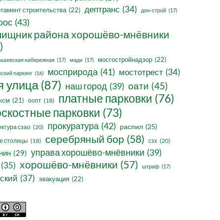
дептранс
(34)
тамент строительства
(22)
дон-строй
(17)
оос
(43)
ищник района хорошёво-мнёвники
)
мосгостройнадзор
(22)
ышевская набережная
(17)
мади
(17)
мосприрода
(41)
мостотрест
(34)
ский паркинг
(16)
я улица
(87)
оати
(45)
наш город
(39)
платные парковки
(76)
ксм
(21)
оопт
(18)
оскостные парковки
(73)
прокуратура
(42)
распил
(25)
ктура сзао
(20)
серебряный бор
(58)
сзх
(20)
е столицы
(18)
управа хорошёво-мнёвники
(39)
нин
(29)
хорошёво-мнёвники
(57)
(35)
штраф
(17)
ский
(37)
эвакуация
(22)