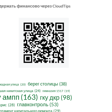
держать финансово через CloudTips
берег столицы
(38)
кадная улица
(20)
шая никитская улица
(24)
гимназия 1517
(19)
у ампп
(163)
гку дкр
(98)
главконтроль
(53)
крис
(28)
ртамент капитального ремонта
(29)