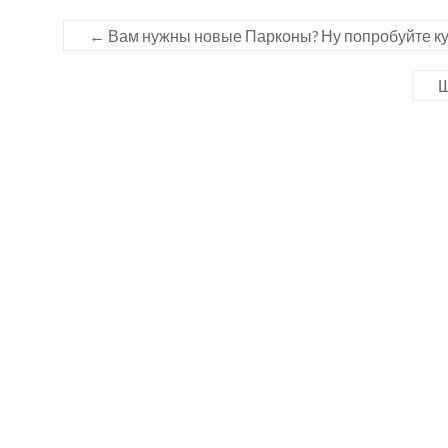
←
Вам нужны новые Парконы? Ну попробуйте ку
Ш