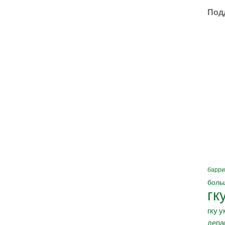
Под
барри
боль
гк
гку у
депа