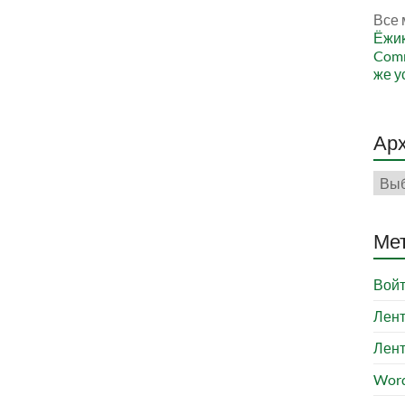
Все 
Ёжи
Comm
же у
Ар
Арх
Ме
Вой
Лент
Лент
Word