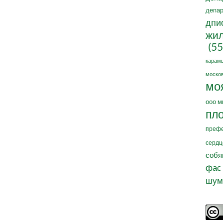
депар
дпи
жил
(55
карам
москов
мо
ооо м
пл
префе
сердц
собя
фас
шум