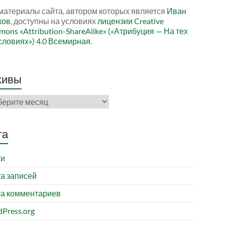
материалы сайта, автором которых является
Иван
ков
, доступны на условиях
лицензии Creative
ons «Attribution-ShareAlike» («Атрибуция — На тех
словиях») 4.0 Всемирная
.
хивы
ивы
та
ти
а записей
а комментариев
Press.org