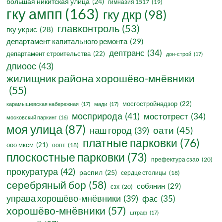
большая никитская улица
(24)
гимназия 1517
(19)
гку ампп
(163)
гку дкр
(98)
главконтроль
(53)
гку укрис
(28)
департамент капитального ремонта
(29)
дептранс
(34)
департамент строительства
(22)
дон-строй
(17)
дпиоос
(43)
жилищник района хорошёво-мнёвники
(55)
мосгостройнадзор
(22)
карамышевская набережная
(17)
мади
(17)
мосприрода
(41)
мостотрест
(34)
московский паркинг
(16)
моя улица
(87)
оати
(45)
наш город
(39)
платные парковки
(76)
ооо мксм
(21)
оопт
(18)
плоскостные парковки
(73)
префектура сзао
(20)
прокуратура
(42)
распил
(25)
сердце столицы
(18)
серебряный бор
(58)
собянин
(29)
сзх
(20)
управа хорошёво-мнёвники
(39)
фас
(35)
хорошёво-мнёвники
(57)
штраф
(17)