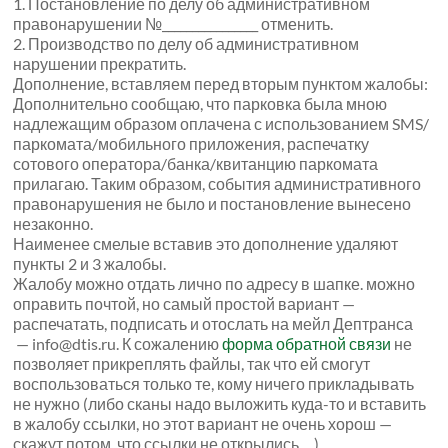
1.
Постановление по делу об административном
правонарушении №________________ отменить.
2.
Производство по делу об административном
нарушении прекратить.
Дополнение, вставляем перед вторым пунктом жалобы:
Дополнительно сообщаю, что парковка была мною
надлежащим образом оплачена с использованием SMS/
паркомата/мобильного приложения, распечатку
сотового оператора/банка/квитанцию паркомата
прилагаю. Таким образом, события административного
правонарушения не было и постановление вынесено
незаконно.
Наименее смелые вставив это дополнение удаляют
пункты 2 и 3 жалобы.
Жалобу можно отдать лично по адресу в шапке. можно
оправить почтой, но самый простой вариант —
распечатать, подписать и отослать на мейл Дептранса
— info@dtis.ru. К сожалению
форма обратной связи
не
позволяет прикреплять файлы, так что ей смогут
воспользоваться только те, кому ничего прикладывать
не нужно (либо сканы надо выложить куда-то и вставить
в жалобу ссылки, но этот вариант не очень хорош —
скажут потом, что ссылки не открылись….)