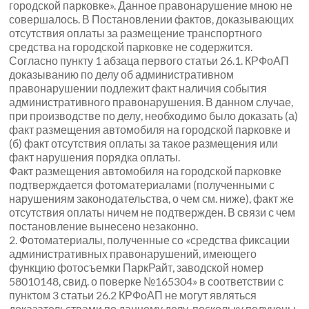
городской парковке». Данное правонарушение мною не
совершалось. В Постановлении фактов, доказывающих
отсутствия оплаты за размещение транспортного
средства на городской парковке не содержится.
Согласно пункту 1 абзаца первого статьи 26.1. КРФоАП
доказыванию по делу об административном
правонарушении подлежит факт наличия события
административного правонарушения. В данном случае,
при производстве по делу, необходимо было доказать (а)
факт размещения автомобиля на городской парковке и
(б) факт отсутствия оплаты за такое размещения или
факт нарушения порядка оплаты.
Факт размещения автомобиля на городской парковке
подтверждается фотоматериалами (полученными с
нарушениям законодательства, о чем см. ниже), факт же
отсутствия оплаты ничем не подтвержден. В связи с чем
постановление вынесено незаконно.
2.
Фотоматериалы, полученные со «средства фиксации
административных правонарушений, имеющего
функцию фотосъемки ПаркРайт, заводской номер
58010148, свид. о поверке №165304» в соответствии с
пунктом 3 статьи 26.2 КРФоАП не могут являться
доказательствами по данному делу, поскольку получены