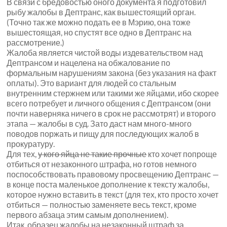
В связи с бредовостью оного документа я подготовил
рыбу жалобы в Дептранс, как вышестоящий орган.
(Точно так же можно подать ее в Мэрию, она тоже
вышестоящая, но спустят все одно в Дептранс на
рассмотрение.)
Жалоба является чистой воды издевательством над
Дептрансом и нацелена на обжалование по
формальным нарушениям закона (без указания на факт
оплаты). Это вариант для людей со стальным
внутренним стержнем или такими же яйцами, ибо скорее
всего потребует и личного общения с Дептрансом (они
почти наверняка ничего в срок не рассмотрят) и второго
этапа — жалобы в суд. Зато даст нам много-много
поводов поржать и пищу для последующих жалоб в
прокуратуру.
Для тех,
у кого яйца не такие прочные
кто хочет попроще
отбиться от незаконного штрафа, но готов немного
поспособствовать правовому просвещению Дептранс —
в конце поста маленькое дополнение к тексту жалобы,
которое нужно вставить в текст (для тех, кто просто хочет
отбиться — полностью заменяете весь текст, кроме
первого абзаца этим самым дополнением).
Итак, образец жалобы на незаконный штраф за