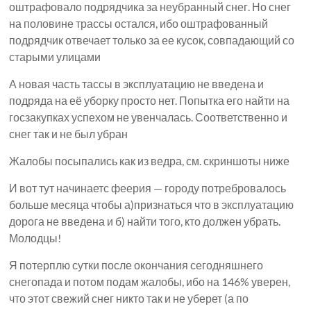
оштрафовало подрядчика за неубранный снег. Но снег
на половине трассы остался, ибо оштрафованный
подрядчик отвечает только за ее кусок, совпадающий со
старыми улицами
А новая часть тассы в эксплуатацию не введена и
подряда на её уборку просто нет. Попытка его найти на
госзакупках успехом не увенчалась. Соответственно и
снег так и не был убран
Жалобы посыпались как из ведра, см. скриншоты ниже
И вот тут начинаетс феерия — городу потребровалось
больше месяца чтобы а)признаться что в эксплуатацию
дорога не введена и б) найти того, кто должен убрать.
Молодцы!
Я потерплю сутки после окончания сегодняшнего
снегопада и потом подам жалобы, ибо на 146% уверен,
что этот свежий снег никто так и не уберет (а по