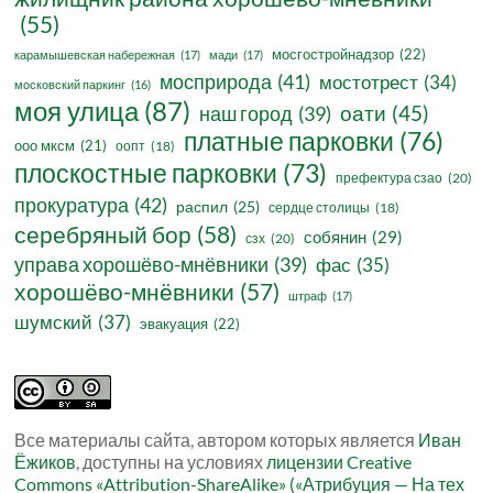
(55)
мосгостройнадзор
(22)
карамышевская набережная
(17)
мади
(17)
мосприрода
(41)
мостотрест
(34)
московский паркинг
(16)
моя улица
(87)
оати
(45)
наш город
(39)
платные парковки
(76)
ооо мксм
(21)
оопт
(18)
плоскостные парковки
(73)
префектура сзао
(20)
прокуратура
(42)
распил
(25)
сердце столицы
(18)
серебряный бор
(58)
собянин
(29)
сзх
(20)
управа хорошёво-мнёвники
(39)
фас
(35)
хорошёво-мнёвники
(57)
штраф
(17)
шумский
(37)
эвакуация
(22)
Все материалы сайта, автором которых является
Иван
Ёжиков
, доступны на условиях
лицензии Creative
Commons «Attribution-ShareAlike» («Атрибуция — На тех