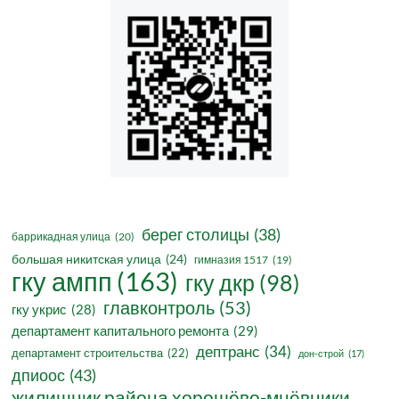
берег столицы
(38)
баррикадная улица
(20)
большая никитская улица
(24)
гимназия 1517
(19)
гку ампп
(163)
гку дкр
(98)
главконтроль
(53)
гку укрис
(28)
департамент капитального ремонта
(29)
дептранс
(34)
департамент строительства
(22)
дон-строй
(17)
дпиоос
(43)
жилищник района хорошёво-мнёвники