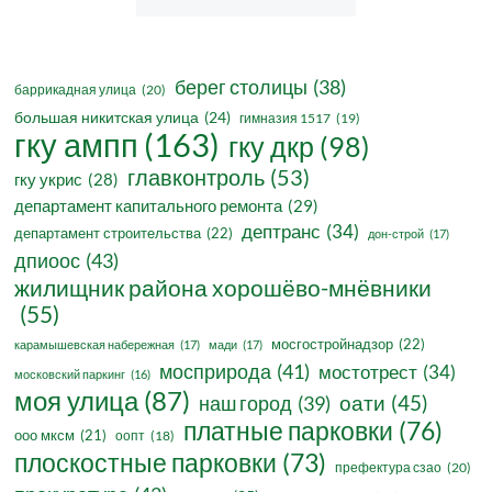
берег столицы
(38)
баррикадная улица
(20)
большая никитская улица
(24)
гимназия 1517
(19)
гку ампп
(163)
гку дкр
(98)
главконтроль
(53)
гку укрис
(28)
департамент капитального ремонта
(29)
дептранс
(34)
департамент строительства
(22)
дон-строй
(17)
дпиоос
(43)
жилищник района хорошёво-мнёвники
(55)
мосгостройнадзор
(22)
карамышевская набережная
(17)
мади
(17)
мосприрода
(41)
мостотрест
(34)
московский паркинг
(16)
моя улица
(87)
оати
(45)
наш город
(39)
платные парковки
(76)
ооо мксм
(21)
оопт
(18)
плоскостные парковки
(73)
префектура сзао
(20)