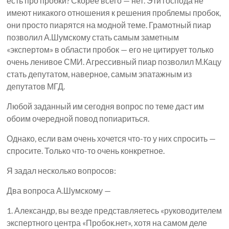
есть про пробки? Скорее всего — нет. Эти господа не
имеют никакого отношения к решения проблемы пробок,
они просто пиарятся на модной теме. Грамотный пиар
позволил А.Шумскому стать самым заметным
«экспертом» в области пробок — его не цитирует только
очень ленивое СМИ. Агрессивный пиар позволил М.Кацу
стать депутатом, наверное, самым эпатажным из
депутатов МГД.
Любой заданный им сегодня вопрос по теме даст им
обоим очередной повод попиариться.
Однако, если вам очень хочется что-то у них спросить —
спросите. Только что-то очень конкретное.
Я задал несколько вопросов:
Два вопроса А.Шумскому —
1. Александр, вы везде представляетесь «руководителем
экспертного центра «Пробок.нет», хотя на самом деле