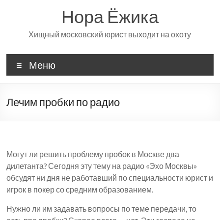
Перейти
Нора Ёжика
к
содержимому
Хищный московский юрист выходит на охоту
Меню
Лечим пробки по радио
Могут ли решить проблему пробок в Москве два
дилетанта? Сегодня эту тему на радио «Эхо Москвы»
обсудят ни дня не работавший по специальности юрист и
игрок в покер со средним образованием.
Нужно ли им задавать вопросы по теме передачи, то