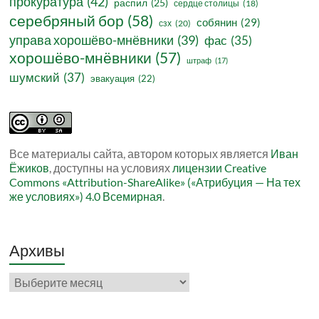
прокуратура
(42)
распил
(25)
сердце столицы
(18)
серебряный бор
(58)
собянин
(29)
сзх
(20)
управа хорошёво-мнёвники
(39)
фас
(35)
хорошёво-мнёвники
(57)
штраф
(17)
шумский
(37)
эвакуация
(22)
Все материалы сайта, автором которых является
Иван
Ёжиков
, доступны на условиях
лицензии Creative
Commons «Attribution-ShareAlike» («Атрибуция — На тех
же условиях») 4.0 Всемирная
.
Архивы
Архивы