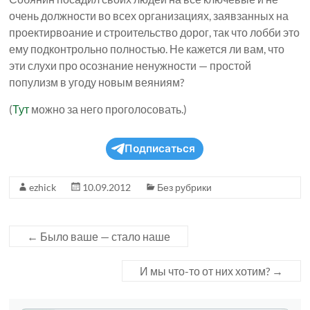
очень должности во всех организациях, заявзанных на
проектирвоание и строительство дорог, так что лобби это
ему подконтрольно полностью. Не кажется ли вам, что
эти слухи про осознание ненужности — простой
популизм в угоду новым веяниям?
(
Тут
можно за него проголосовать.)
Подписаться
ezhick
10.09.2012
Без рубрики
←
Было ваше — стало наше
И мы что-то от них хотим?
→