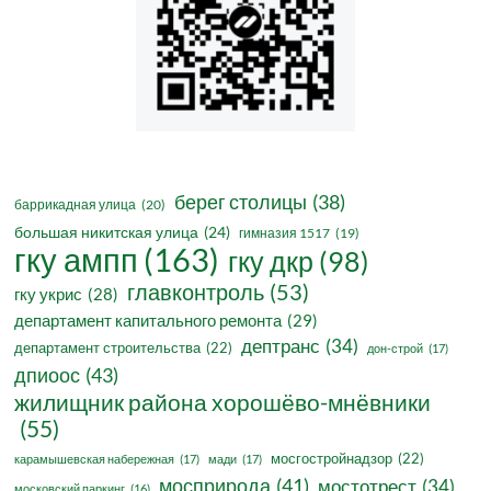
берег столицы
(38)
баррикадная улица
(20)
большая никитская улица
(24)
гимназия 1517
(19)
гку ампп
(163)
гку дкр
(98)
главконтроль
(53)
гку укрис
(28)
департамент капитального ремонта
(29)
дептранс
(34)
департамент строительства
(22)
дон-строй
(17)
дпиоос
(43)
жилищник района хорошёво-мнёвники
(55)
мосгостройнадзор
(22)
карамышевская набережная
(17)
мади
(17)
мосприрода
(41)
мостотрест
(34)
московский паркинг
(16)