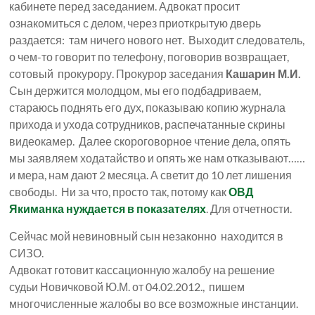
кабинете перед заседанием. Адвокат просит
ознакомиться с делом, через приоткрытую дверь
раздается: там ничего нового нет. Выходит следователь,
о чем-то говорит по телефону, поговорив возвращает,
сотовый прокурору. Прокурор заседания
Кашарин М.И.
Сын держится молодцом, мы его подбадриваем,
стараюсь поднять его дух, показываю копию журнала
прихода и ухода сотрудников, распечатанные скрины
видеокамер. Далее скороговорное чтение дела, опять
мы заявляем ходатайство и опять же нам отказывают……
и мера, нам дают 2 месяца. А светит до 10 лет лишения
свободы. Ни за что, просто так, потому как
ОВД
Якиманка нуждается в показателях
. Для отчетности.
Сейчас мой невиновный сын незаконно находится в
СИЗО.
Адвокат готовит кассационную жалобу на решение
судьи Новичковой Ю.М. от 04.02.2012., пишем
многочисленные жалобы во все возможные инстанции.