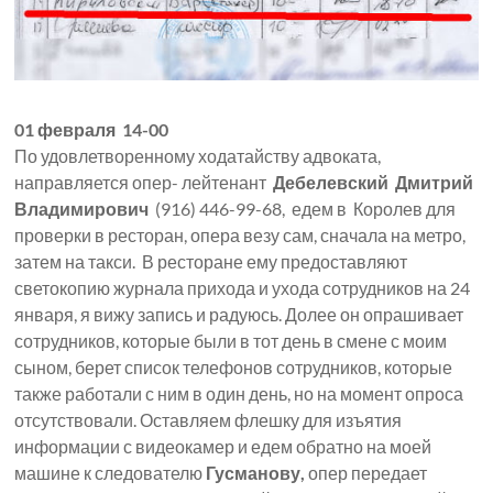
01 февраля 14-00
По удовлетворенному ходатайству адвоката,
направляется опер- лейтенант
Дебелевский Дмитрий
Владимирович
(916) 446-99-68, едем в
Королев для
проверки в ресторан, опера везу сам, сначала на метро,
затем на такси. В ресторане ему предоставляют
светокопию журнала прихода и ухода сотрудников на 24
января, я вижу запись и радуюсь. Долее он опрашивает
сотрудников, которые были в тот день в смене с моим
сыном, берет список телефонов сотрудников, которые
также работали с ним в один день, но на момент опроса
отсутствовали. Оставляем флешку для изъятия
информации с видеокамер и едем обратно на моей
машине к следователю
Гусманову,
опер передает