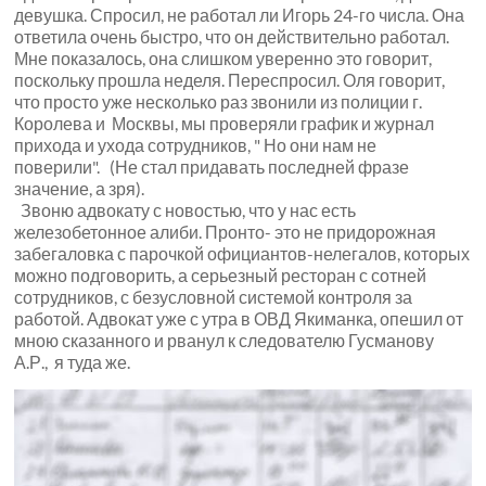
девушка. Спросил, не работал ли Игорь 24-го числа. Она
ответила очень быстро, что он действительно работал.
Мне показалось, она слишком уверенно это говорит,
поскольку прошла неделя. Переспросил. Оля говорит,
что просто уже несколько раз звонили из полиции г.
Королева и Москвы, мы проверяли график и журнал
прихода и ухода сотрудников, " Но они нам не
поверили". (Не стал придавать последней фразе
значение, а зря).
Звоню адвокату с новостью, что у нас есть
железобетонное алиби. Пронто- это не придорожная
забегаловка с парочкой официантов-нелегалов, которых
можно подговорить, а серьезный ресторан с сотней
сотрудников, с безусловной системой контроля за
работой. Адвокат уже с утра в ОВД Якиманка, опешил от
мною сказанного и рванул к следователю
Гусманову
А.Р.
, я туда же.