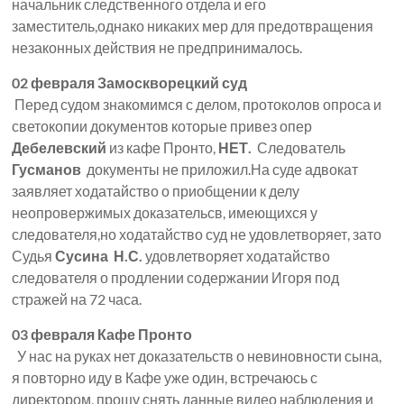
начальник следственного отдела и его
заместитель,однако никаких мер для предотвращения
незаконных действия не предпринималось.
02 февраля Замоскворецкий суд
Перед судом знакомимся с делом, протоколов опроса и
светокопии документов которые привез опер
Дебелевский
из кафе Пронто,
НЕТ.
Следователь
Гусманов
документы не приложил.На суде адвокат
заявляет ходатайство о приобщении к делу
неопровержимых доказательсв, имеющихся у
следователя,но ходатайство суд не удовлетворяет, зато
Судья
Сусина Н.С.
удовлетворяет ходатайство
следователя о продлении содержании Игоря под
стражей на 72 часа.
03 февраля Кафе Пронто
У нас на руках нет доказательств о невиновности сына,
я повторно иду в Кафе уже один, встречаюсь с
директором, прошу снять данные видео наблюдения и