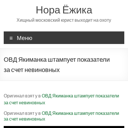
Перейти
Нора Ёжика
к
содержимому
Хищный московский юрист выходит на охоту
Меню
ОВД Якиманка штампует показатели
за счет невиновных
Оригинал взят у
в
ОВД Якиманка штампует показатели
за счет невиновных
Оригинал взят у
в
ОВД Якиманка штампует показатели
за счет невиновных