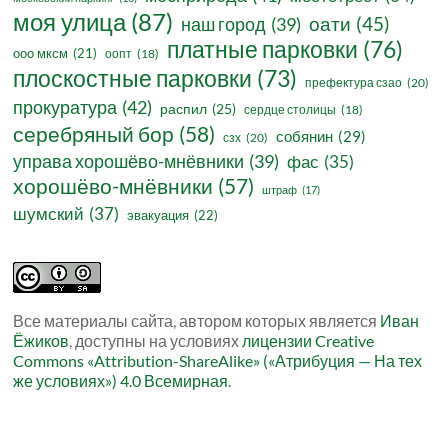
моя улица
(87)
оати
(45)
наш город
(39)
платные парковки
(76)
ооо мксм
(21)
оопт
(18)
плоскостные парковки
(73)
префектура сзао
(20)
прокуратура
(42)
распил
(25)
сердце столицы
(18)
серебряный бор
(58)
собянин
(29)
сзх
(20)
управа хорошёво-мнёвники
(39)
фас
(35)
хорошёво-мнёвники
(57)
штраф
(17)
шумский
(37)
эвакуация
(22)
Все материалы сайта, автором которых является
Иван
Ёжиков
, доступны на условиях
лицензии Creative
Commons «Attribution-ShareAlike» («Атрибуция — На тех
же условиях») 4.0 Всемирная
.