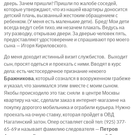
дверь. Зачем пришли? Пришли по жалобе соседей,
которые утверждают, что из нашей квартиры доносится
детский плачь, вызванный жестоким обращением с
ребенком. (У меня есть маленькие дети). Бред! Мои дети
всегда ведут себя тихо, им незачем плакать. Ведусь на
эту разводку, открываю двери. За дверью человек пять,
предоставляют удостоверение и спрашивают про моего
сына — Игоря Кириловского.
До меня доходит истинный визит службистов. Выходит
сын, просят одеться и проехать с ними. Вводят в курс
дела: есть чистосердечное признание некоего
Бражникова
, который сознался в вооруженном грабеже
и указал, что занимался этим вместе с моим сыном.
Якобы происходило это так: сняли в центре Москвы
квартиру на час, сделали заказ в интернет-магазине на
покупку дорогого мобильника и ограбили курьера. Нужно
проехать на очную ставку, которая пройдет в ОВД
Нагатинский затон. Опер оставляет свой тел:
(925) 377-
65-69 и называет фамилию следователя —
Петров