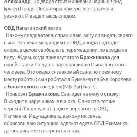
Александр
. Во дворе стоит минивэн и черный Лэнд
крузер Прадо. Операторы, камеры все садятся и
уезжают. Я выдвигаюсь следом.
ОВД Нагатинский затон
Нахожу следователя, спрашиваю, могу ли видеть своего
сына. Встречаемся, ходим по ОВД, иногда подходят
опера, в целом свободны в перемещении, но всегда на
виду. Ждем, когда привезут этого
Бражникова
для
очной ставки. Попутно расспрашиваю Сына про этого
человека. Это оказалсязнакомый сына по прежнему
месту работы ( сын работал в Букмекер пабе в Королеве,
а
Бражников
в соседнем (Mix Bar) баре).
Привозят
Бражникова
, Сын идет на очную ставку.
Выходит в наручниках, я в шоке. Сажают в тот же
черный Лэнд крузер Прадо и перевозят в ОВД
Якиманка. Ищу адвоката, выхожу на связь,
обрисовываю ситуацию, адвокат едет в ОВД Якиманка,
договариваемся встретиться там.