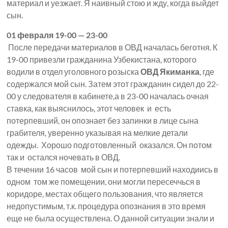
материал и уезжает. Я наивный стою и жду, когда выйдет
сын.
01 февраля 19-00 — 23-00
После передачи материалов в ОВД началась беготня. К
19-00 привезли гражданина Узбекистана, которого
водили в отдел уголовного розыска
ОВД Якиманка
, где
содержался мой сын. Затем этот гражданин сидел до 22-
00 у следователя в кабинете,а в 23-00 началась очная
ставка, как выяснилось, этот человек и есть
потерпевший, он опознает без запинки в лице сына
грабителя, уверенно указывая на мелкие детали
одежды. Хорошо подготовленный оказался. Он потом
так и остался ночевать в ОВД.
В течении 16 часов мой сын и потерпевший находиись в
одном том же помещении, они могли пересеччься в
коридоре, местах общего пользования, что является
недопустимым, т.к. процедура опознания в это время
еще не была осуществлена. О данной ситуации знали и